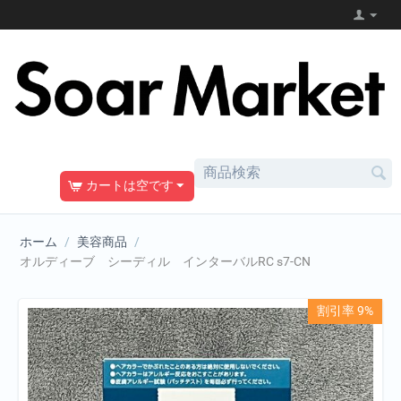
カートは空です
ホーム
/
美容商品
/
オルディーブ シーディル インターバルRC s7-CN
割引率 9%