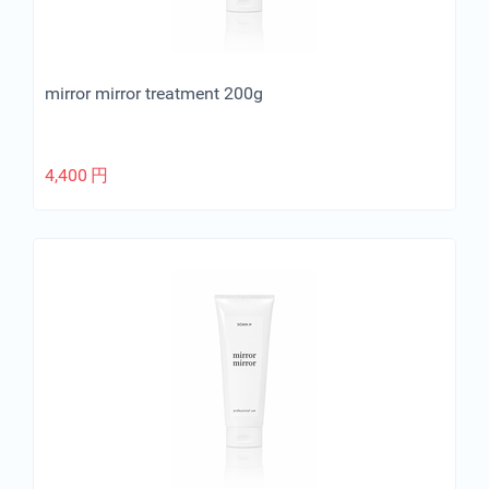
mirror mirror treatment 200g
4,400
円