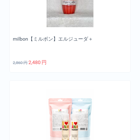
milbon【ミルボン】エルジューダ＋
2,480
円
2,860
円