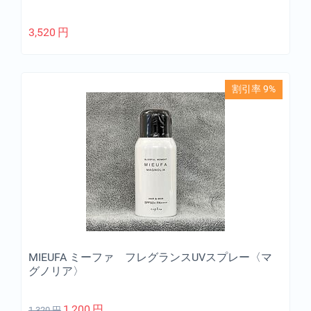
3,520
円
割引率 9%
MIEUFA ミーファ フレグランスUVスプレー〈マ
グノリア〉
1,200
円
1,320
円