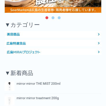
▼カテゴリー
▼新着商品
mirror mirror THE MIST 200ml
mirror mirror treatment 200g