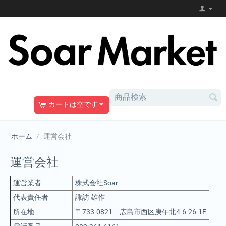
カートは空です
ホーム
/
運営会社
運営会社
運営業者
株式会社Soar
代表責任者
諏訪 雄作
所在地
〒733-0821 広島市西区庚午北4-6-26-1F