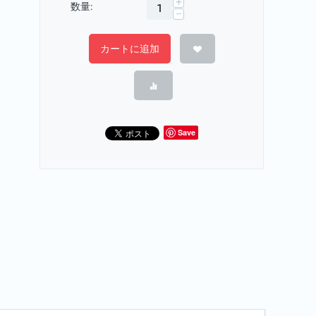
+
数量:
−
カートに追加
Save