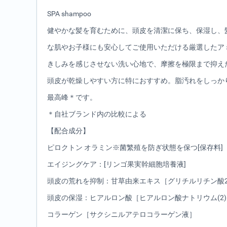
SPA shampoo
健やかな髪を育むために、頭皮を清潔に保ち、保湿し、
な肌やお子様にも安心してご使用いただける厳選したア
きしみを感じさせない洗い心地で、摩擦を極限まで抑え
頭皮が乾燥しやすい方に特におすすめ。脂汚れをしっか
最高峰＊です。
＊自社ブランド内の比較による
【配合成分】
ピロクトン オラミン※菌繁殖を防ぎ状態を保つ[保存料]
エイジングケア：[リンゴ果実幹細胞培養液]
頭皮の荒れを抑制：甘草由来エキス［グリチルリチン酸2
頭皮の保湿：ヒアルロン酸［ヒアルロン酸ナトリウム(2
コラーゲン［サクシニルアテロコラーゲン液］