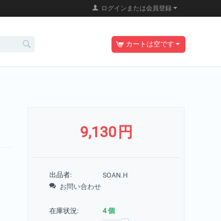
ログインまたは会員登録
カートは空です
9,130
円
出品者:
SOAN.H
お問い合わせ
在庫状況:
4 個