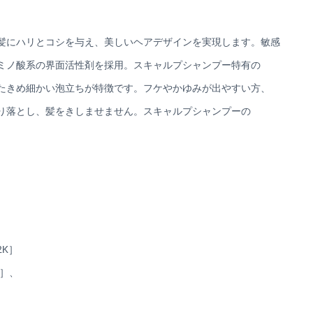
髪にハリとコシを与え、美しいヘアデザインを実現します。敏感
ミノ酸系の界面活性剤を採用。スキャルプシャンプー特有の
たきめ細かい泡立ちが特徴です。フケやかゆみが出やすい方、
り落とし、髪をきしませません。スキャルプシャンプーの
K］
)］、