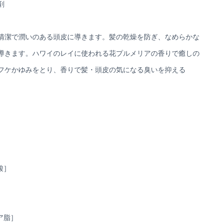
剤
清潔で潤いのある頭皮に導きます。髪の乾燥を防ぎ、なめらかな
導きます。ハワイのレイに使われる花プルメリアの香りで癒しの
フケかゆみをとり、香りで髪・頭皮の気になる臭いを抑える
酸］
、
ア脂］