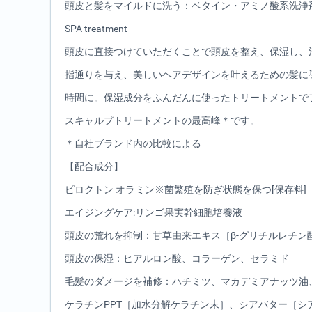
頭皮と髪をマイルドに洗う：ベタイン・アミノ酸系洗浄
SPA treatment
頭皮に直接つけていただくことで頭皮を整え、保湿し、
指通りを与え、美しいヘアデザインを叶えるための髪に
時間に。保湿成分をふんだんに使ったトリートメントで
スキャルプトリートメントの最高峰＊です。
＊自社ブランド内の比較による
【配合成分】
ピロクトン オラミン※菌繁殖を防ぎ状態を保つ[保存料]
エイジングケア:リンゴ果実幹細胞培養液
頭皮の荒れを抑制：甘草由来エキス［β-グリチルレチン
頭皮の保湿：ヒアルロン酸、コラーゲン、セラミド
毛髪のダメージを補修：ハチミツ、マカデミアナッツ油
ケラチンPPT［加水分解ケラチン末］、シアバター［シ