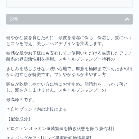
説明
健やかな髪を育むために、頭皮を清潔に保ち、保湿し、髪にハリ
とコシを与え、美しいヘアデザインを実現します。
敏感な肌やお子様にも安心してご使用いただける厳選したアミノ
酸系の界面活性剤を採用。スキャルプシャンプー特有の
きしみを感じさせない洗い心地で、摩擦を極限まで抑えたきめ細
かい泡立ちが特徴です。フケやかゆみが出やすい方、
頭皮が乾燥しやすい方に特におすすめ。脂汚れをしっかり落と
し、髪をきしませません。スキャルプシャンプーの
最高峰＊です。
＊自社ブランド内の比較による
【配合成分】
ピロクトン オラミン※菌繁殖を防ぎ状態を保つ[保存料]
エイジングケア：[リンゴ果実幹細胞培養液]