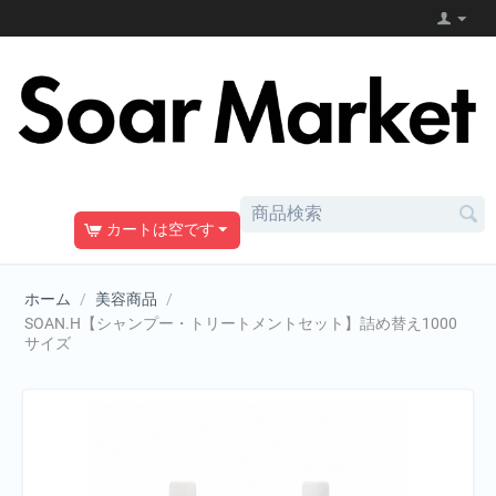
カートは空です
ホーム
/
美容商品
/
SOAN.H【シャンプー・トリートメントセット】詰め替え1000
サイズ