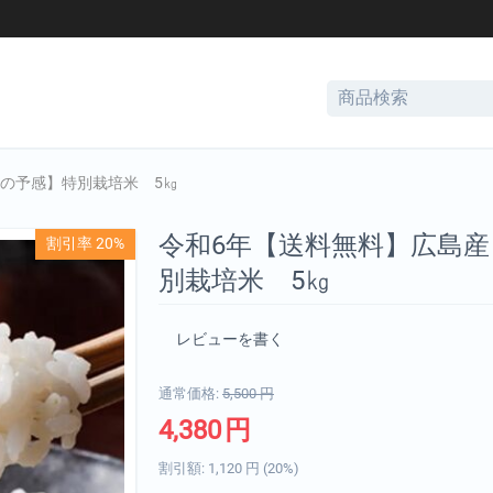
の予感】特別栽培米 5㎏
令和6年【送料無料】広島
割引率 20%
別栽培米 5㎏
レビューを書く
通常価格:
5,500
円
4,380
円
割引額:
1,120
円
(
20
%)