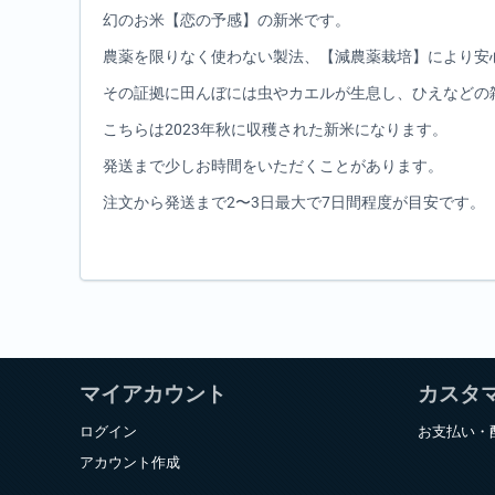
幻のお米【恋の予感】の新米です。
農薬を限りなく使わない製法、【減農薬栽培】により安
その証拠に田んぼには虫やカエルが生息し、ひえなどの
こちらは2023年秋に収穫された新米になります。
発送まで少しお時間をいただくことがあります。
注文から発送まで2〜3日最大で7日間程度が目安です。
マイアカウント
カスタ
ログイン
お支払い・
アカウント作成