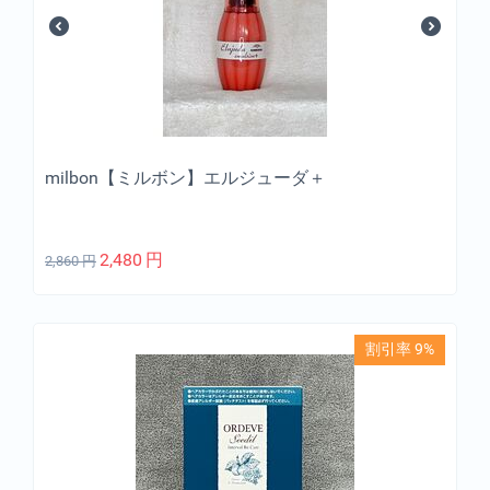
milbon【ミルボン】エルジューダ＋
2,480
円
2,860
円
割引率 9%