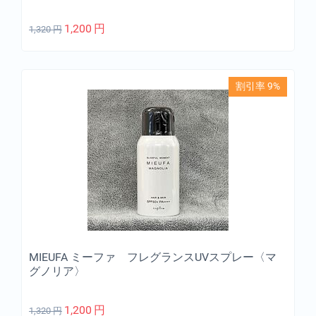
1,200
円
1,320
円
割引率 9%
MIEUFA ミーファ フレグランスUVスプレー〈マ
グノリア〉
1,200
円
1,320
円