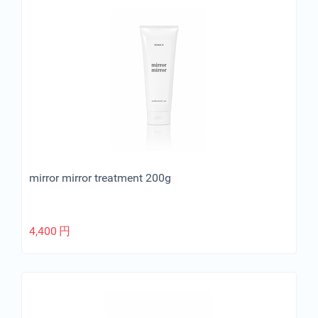
mirror mirror treatment 200g
4,400
円